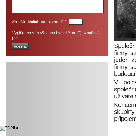
Zapište číslicí text "dvacet" *:
Vyplňte prosím všechna hvězdičkou (*) označená
pole!
Společn
firmy s
jeden z
firmy s
budoucí
V polo
společno
uživatel
Koncem
skupiny
připojen