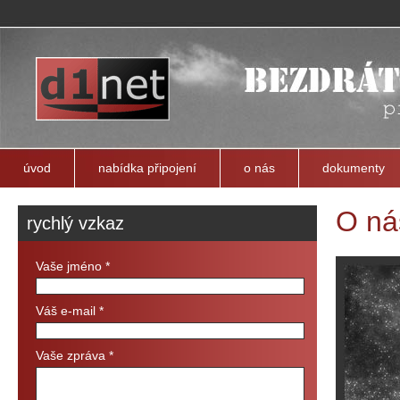
D1net s.r.o. - úvod
úvod
nabídka připojení
o nás
dokumenty
o n
rychlý vzkaz
Vaše jméno *
Váš e-mail *
Vaše zpráva *